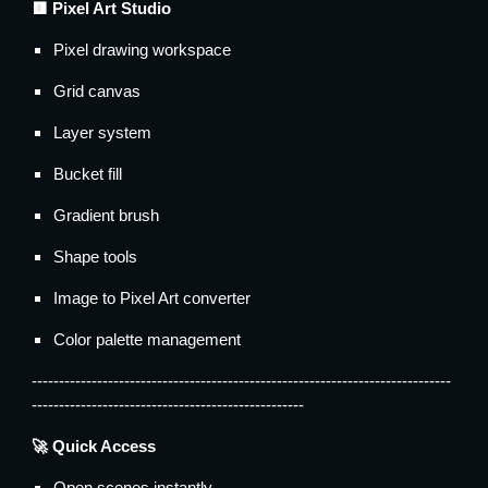
🟨 Pixel Art Studio
Pixel drawing workspace
Grid canvas
Layer system
Bucket fill
Gradient brush
Shape tools
Image to Pixel Art converter
Color palette management
-----------------------------------------------------------------------------
--------------------------------------------------
🚀 Quick Access
Open scenes instantly