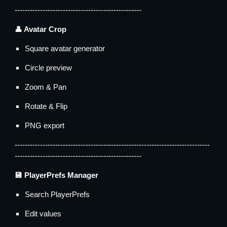
--------------------------------------------------
👤 Avatar Crop
Square avatar generator
Circle preview
Zoom & Pan
Rotate & Flip
PNG export
-----------------------------------------------------------------------------
--------------------------------------------------
💾 PlayerPrefs Manager
Search PlayerPrefs
Edit values