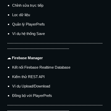
Chỉnh sửa trực tiếp
Lọc dữ liệu
Quản lý PlayerPrefs
Ví dụ hệ thống Save
-----------------------------------------------------------------------------
--------------------------------------------------
☁ Firebase Manager
Kết nối Firebase Realtime Database
Kiểm thử REST API
Ví dụ Upload/Download
Đồng bộ với PlayerPrefs
-----------------------------------------------------------------------------
--------------------------------------------------