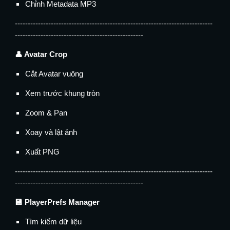
Chỉnh Metadata MP3
-----------------------------------------------------------------------------
--------------------------------------------------
👤 Avatar Crop
Cắt Avatar vuông
Xem trước khung tròn
Zoom & Pan
Xoay và lật ảnh
Xuất PNG
-----------------------------------------------------------------------------
--------------------------------------------------
💾 PlayerPrefs Manager
Tìm kiếm dữ liệu