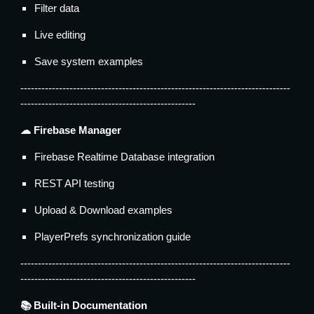
Filter data
Live editing
Save system examples
-----------------------------------------------------------------------------
--------------------------------------------------
☁ Firebase Manager
Firebase Realtime Database integration
REST API testing
Upload & Download examples
PlayerPrefs synchronization guide
-----------------------------------------------------------------------------
--------------------------------------------------
📚 Built-in Documentation