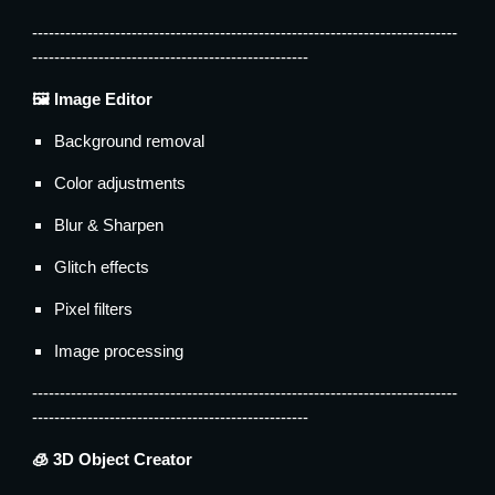
-----------------------------------------------------------------------------
--------------------------------------------------
🖼️ Image Editor
Background removal
Color adjustments
Blur & Sharpen
Glitch effects
Pixel filters
Image processing
-----------------------------------------------------------------------------
--------------------------------------------------
🧊 3D Object Creator