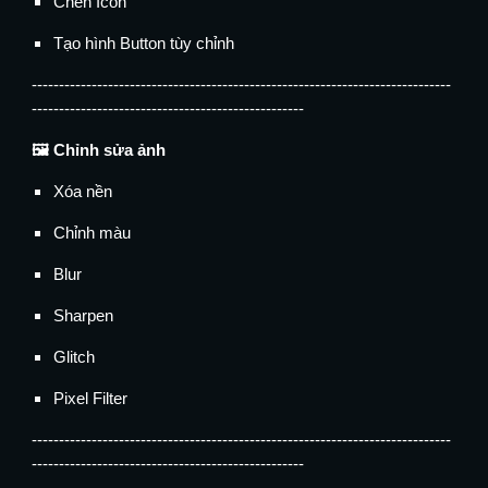
Chèn Icon
Tạo hình Button tùy chỉnh
-----------------------------------------------------------------------------
--------------------------------------------------
🖼️ Chỉnh sửa ảnh
Xóa nền
Chỉnh màu
Blur
Sharpen
Glitch
Pixel Filter
-----------------------------------------------------------------------------
--------------------------------------------------