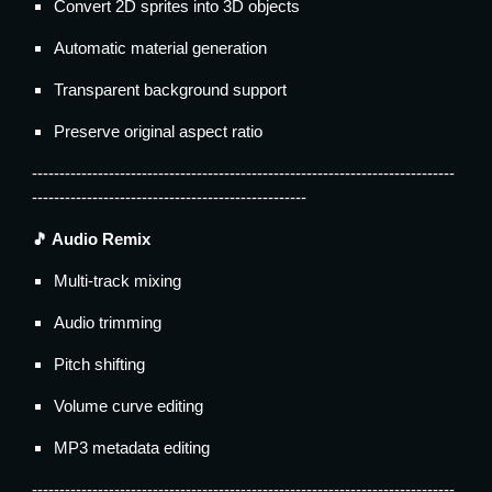
Convert 2D sprites into 3D objects
Automatic material generation
Transparent background support
Preserve original aspect ratio
-----------------------------------------------------------------------------
--------------------------------------------------
🎵 Audio Remix
Multi-track mixing
Audio trimming
Pitch shifting
Volume curve editing
MP3 metadata editing
-----------------------------------------------------------------------------