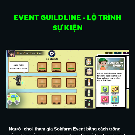
EVENT
GUILDLINE
-
LỘ TRÌNH
SỰ KIỆN
Người chơi tham gia Sokfarm Event bằng cách trồng