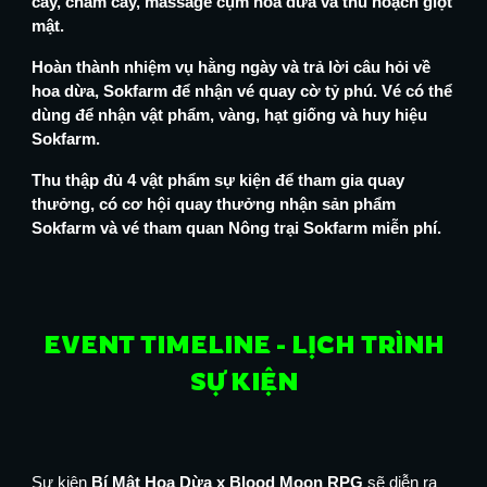
cây, chăm cây, massage cụm hoa dừa và thu hoạch giọt
mật.
Hoàn thành nhiệm vụ hằng ngày và trả lời câu hỏi về
hoa dừa, Sokfarm để nhận vé quay cờ tỷ phú. Vé có thể
dùng để nhận vật phẩm, vàng, hạt giống và huy hiệu
Sokfarm.
Thu thập đủ 4 vật phẩm sự kiện để tham gia quay
thưởng, có cơ hội quay thưởng nhận sản phẩm
Sokfarm và vé tham quan Nông trại Sokfarm miễn phí.
EVENT TIMELINE - LỊCH TRÌNH
SỰ KIỆN
Sự kiện
Bí Mật Hoa Dừa x Blood Moon RPG
sẽ diễn ra